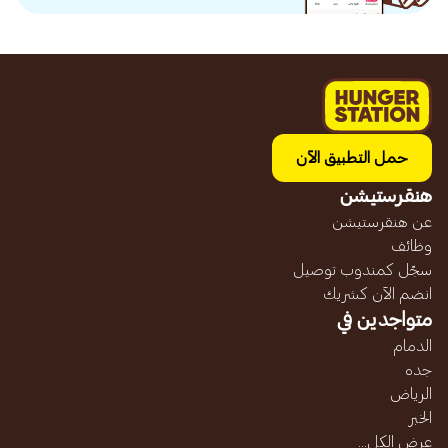
حمل التطبيق الآن
هنقرستيشن
عن هنقرستيشن
وظائف
سجّل كمندوب توصيل
انضم الآن كشريك
متواجدين في
الدمام
جده
الرياض
الخبر
عرض الكل...