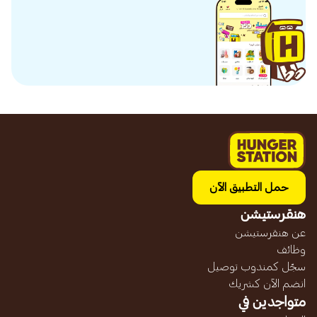
حمل التطبيق الآن
هنقرستيشن
عن هنقرستيشن
وظائف
سجّل كمندوب توصيل
انضم الآن كشريك
متواجدين في