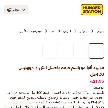
عربي
الرئيسية
الصيدلية
الرياض
العليا
صيدلية بصمة الأدوية
غارنييه ألترا دو بلسم مرمم بالعسل الملكي والبروبوليس
400مل
21.95
الوصف
بلسم غارنييه ألترا دوكس بفوائد العسل القيمة 400 مل يستخدم من أجل
الحصول على تغذية أفضل وحماية وإصلاح الأطراف ، يصبح الشعر أقوى
وأكثر لمعانًا وأسهل في التصفيف بتركيبة جديدة لتجديد الشباب مصممة
خصيصًا للشعر الهش والتالف. فهو يجمع بين المزايا الثلاث لخلايا النحل: تجديد