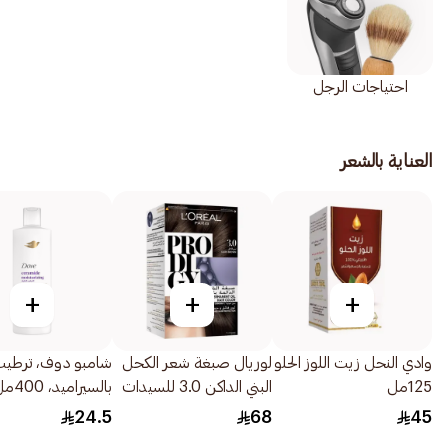
احتياجات الرجل
العناية بالشعر
+
+
+
وادي النحل زيت اللوز الحلو
لوريال صبغة شعر الكحل
شامبو دوف، ترطي
125مل
البني الداكن 3.0 للسيدات
بالسيراميد، 400مل
1قطعة
24.5
68
45