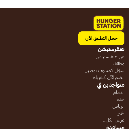
حمل التطبيق الآن
هنقرستيشن
عن هنقرستيشن
وظائف
سجّل كمندوب توصيل
انضم الآن كشريك
متواجدين في
الدمام
جده
الرياض
الخبر
عرض الكل...
مساعدة