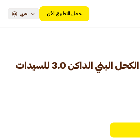
حمل التطبيق الآن
عربي
لوريال صبغة شعر الكحل البني الداكن 3.0 للسيدات