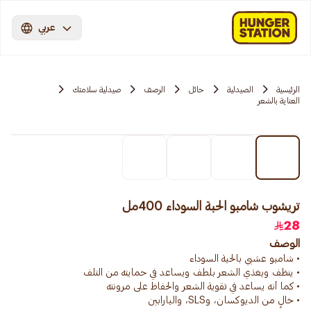
عربي
الرئيسية
الصيدلية
حائل
الرصف
صيدلية سلامتك
العناية بالشعر
تريشوب شامبو الحبة السوداء 400مل
28
الوصف
• خالٍ من الديوكسان، وSLS، والبارابين