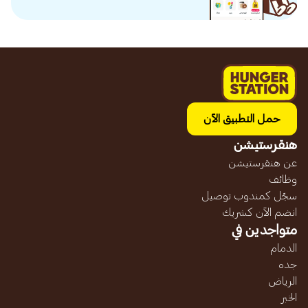
حمل التطبيق الآن
هنقرستيشن
عن هنقرستيشن
وظائف
سجّل كمندوب توصيل
انضم الآن كشريك
متواجدين في
الدمام
جده
الرياض
الخبر