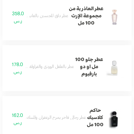
عطر العاذرية من
358.0
مجموعة الإرث
عطر دافئ للجنسين بالفانيليا وخشب الصندل و
ر.س
100 مل
عطر جلو 100
178.0
مل او دو
عطر بالفلفل الوردي والفراولة والبرالين والمسك ب
ر.س
بارفيوم
حاكم
162.0
كلاسيك
عطر رجالي فاخر يمزج الزعفران والمسك والأخشاب البيضاء
ر.س
100 مل