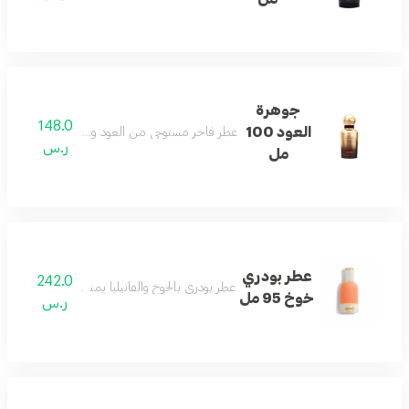
جوهرة
148.0
العود 100
عطر فاخر مستوحى من العود والبخور لحضور مميز وأ
ر.س
مل
عطر بودري
242.0
عطر بودري بالخوخ والفانيليا يمنح إحساساً منعشاً و
خوخ 95 مل
ر.س