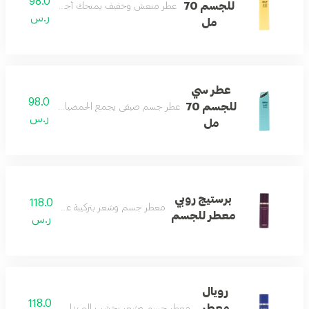
98.0
للجسم 70
عطر منعش وخفيف يمنحك أجواء باردة ومريحة طو
ر.س
مل
عطر سي
98.0
للجسم 70
عطر جسم صيفي يجمع الحمضيات والكراميل مع الأ
ر.س
مل
برستيج روبي
118.0
معطر جسم وشعر بتركيبة عطرية فاخرة ومميزة
معطر للجسم
ر.س
رويال
118.0
معطر
معطر جسم وشعر بخشب الصندل والباتشولي لانتعاش