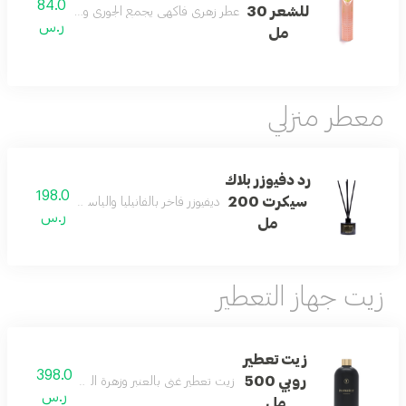
84.0
للشعر 30
عطر زهري فاكهي يجمع الجوري والبطيخ والجيرانيوم وا
ر.س
مل
معطر منزلي
رد دفيوزر بلاك
198.0
سيكرت 200
ديفيوزر فاخر بالفانيليا والياسمين والمسك والعنبر 
ر.س
مل
زيت جهاز التعطير
زيت تعطير
398.0
روبي 500
زيت تعطير غني بالعنبر وزهرة البرتقال لإحساس م
ر.س
مل