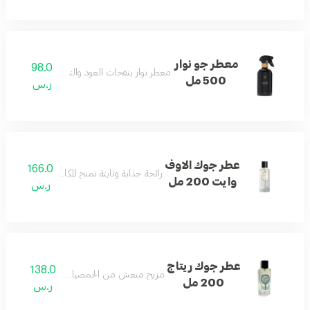
معطر جو نوار
98.0
معطر نوار بنفحات العود والتوباكو لأجواء راقية.
500 مل
ر.س
عطر جوك الاوف
166.0
رائحة جذابة وثابتة تمنح المكان لمسة من الرقي و
وايت 200 مل
ر.س
عطر جوك ريتاج
138.0
مزيج منعش من الحمضيات والزهور والمسك.
200 مل
ر.س