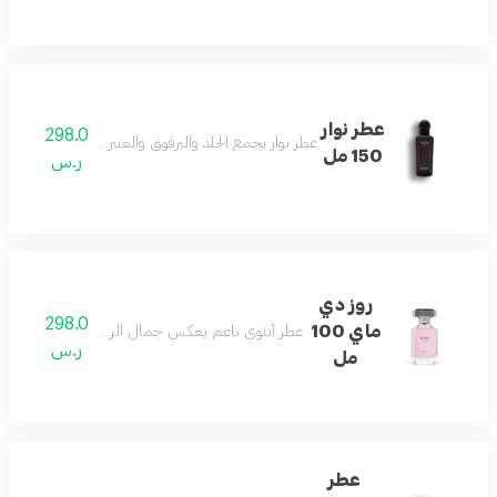
عطر نوار
298.0
عطر نوار يجمع الجلد والبرقوق والعنبر والأخشاب لشخصية
150 مل
ر.س
روز دي
298.0
ماي 100
عطر أنثوي ناعم يعكس جمال الربيع ونقاءه بلمسات ر
ر.س
مل
عطر