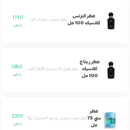
عطر البرنس
174.0
عطر منعش بنفحات الريحان العذبة والأنيقة.
كلاسيك 100 مل
ر.س
عطر ريتاج
138.0
كلاسيك
عطر زهري فاخر يمزج الأزهار الفرنسية مع نفحات الح
ر.س
100 مل
عطر
230.0
سي 75
عطر صيفي منعش يجمع الحمضيات والكراميل مع الأخشاب و
ر.س
مل