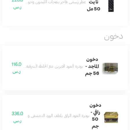
نايت
عطر رسمي فاخر بنفحات الليمون وجوزة الطيب والتونكا م
ر.س
50 مل
دخون
دخون
116.0
الماجد -
بودرة العود الايرين مع الخلطة الشرقية إستخدام يومي للبيت 
ر.س
56 جم
دخون
راقي -
336.0
بودرة العود الراقي بلطف الورد الدمشقي ودفْ المريمية والز
50
ر.س
جم