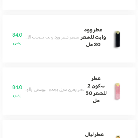
عطر وود
84.0
وايت للشعر
معطر شعر وود وايت بنفحات الأخشاب البيضاء لإطلالة
ر.س
30 مل
عطر
سكون 2
84.0
عطر زهري شرقي يجمع اليوسفي والورد الأبيض والياس
للشعر 50
ر.س
مل
عطر ليال