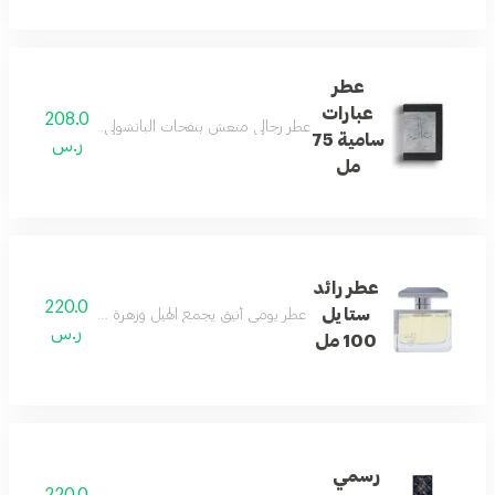
عطر
عبارات
208.0
عطر رجالي منعش بنفحات الباتشولي والحمضيات وخشب الأر
سامية 75
ر.س
مل
عطر رائد
220.0
ستايل
عطر يومي أنيق يجمع الهيل وزهرة البرتقال والفلفل الورد
ر.س
100 مل
رسمي
220.0