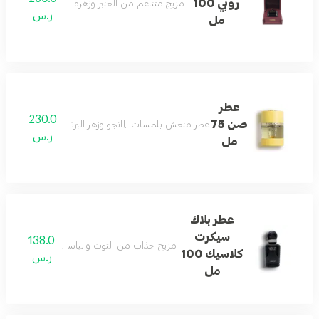
روبي 100
مزيج متناغم من العنبر وزهرة البرتقال المنعشة بثبا
ر.س
مل
عطر
230.0
صن 75
عطر منعش بلمسات المانجو وزهر البرتقال وخشب الصندل 
ر.س
مل
عطر بلاك
سيكرت
138.0
مزيج جذاب من التوت والياسمين والفانيليا يمنح
كلاسيك 100
ر.س
مل