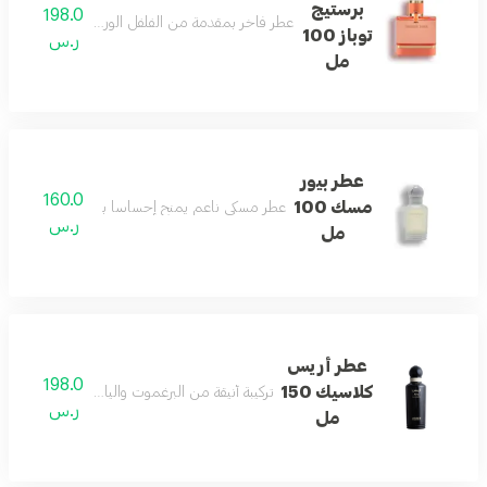
برستيج
198.0
عطر فاخر بمقدمة من الفلفل الوردي والورد الدمشق
توباز 100
ر.س
مل
عطر بيور
160.0
مسك 100
عطر مسكي ناعم يمنح إحساساً بالنظافة والانتعاش 
ر.س
مل
عطر أريس
198.0
كلاسيك 150
تركيبة أنيقة من البرغموت والياسمين تنتهي بلمسة
ر.س
مل