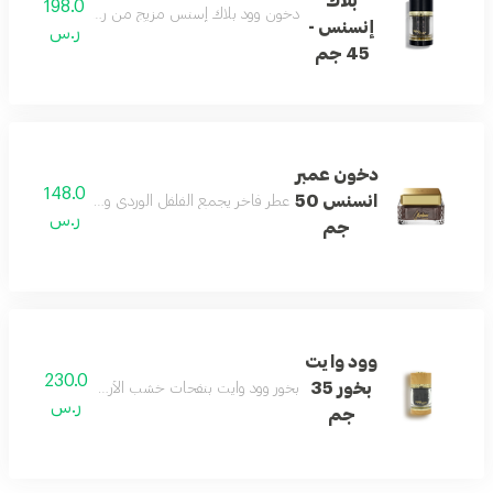
بلاك
198.0
دخون وود بلاك إسنس مزيج من روائح عطرية من الزعف
إنسنس -
ر.س
45 جم
دخون عمبر
148.0
انسنس 50
عطر فاخر يجمع الفلفل الوردي والكهرمان والعنبر والب
ر.س
جم
وود وايت
230.0
بخور 35
بخور وود وايت بنفحات خشب الأرز والكراميل والبرغمو
ر.س
جم