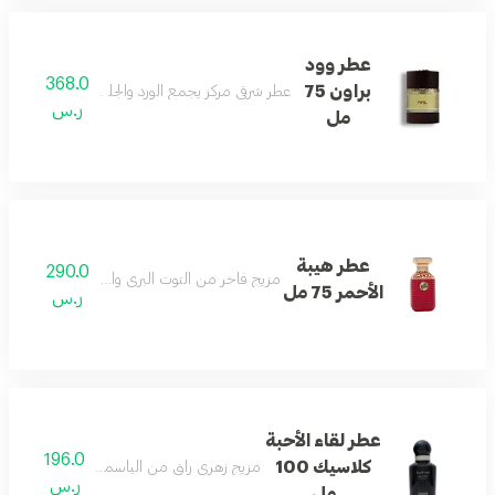
عطر وود
368.0
براون 75
عطر شرقي مركز يجمع الورد والجلد والأخشاب والعود 
ر.س
مل
عطر هيبة
290.0
مزيج فاخر من التوت البري والكراميل والزعفران الم
الأحمر 75 مل
ر.س
عطر لقاء الأحبة
196.0
كلاسيك 100
مزيج زهري راقٍ من الياسمين والباتشولي والأزه
ر.س
مل