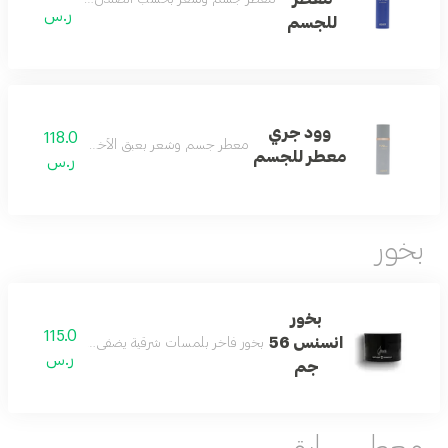
ر.س
للجسم
وود جري
118.0
معطر جسم وشعر بعبق الأخشاب الفخم والفريد
معطر للجسم
ر.س
بخور
بخور
115.0
انسنس 56
بخور فاخر بلمسات شرقية يضفي على المكان عبقاً مميز
ر.س
جم
معطر سيارة