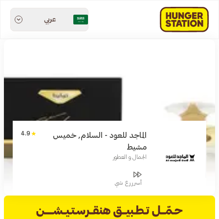
عربي
4.9
الماجد للعود - السلام, خميس
مشيط
الجمال و العطور
أسرررع شي