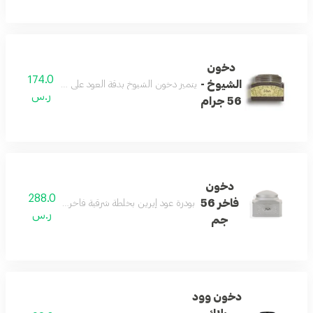
دخون
174.0
الشيوخ -
يتميز دخون الشيوخ بدقة العود على خلطة شرقية ممزوجًا
ر.س
56 جرام
دخون
288.0
فاخر 56
بودرة عود إيرين بخلطة شرقية فاخرة للاستخدام اليومي
ر.س
جم
دخون وود