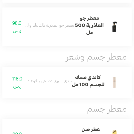
معطر جو
98.0
العاذرية 500
معطر جو العاذرية بالفانيليا والباتشولي والمسك لأ
ر.س
مل
معطر جسم وشعر
كاندي مسك
118.0
بودي سبري منعش بالخوخ والمسك لحضور خفيف 
للجسم 100 مل
ر.س
معطر جسم
عطر صن