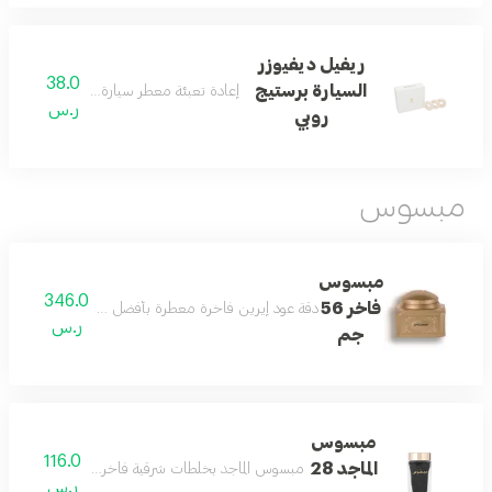
ريفيل ديفيوزر
38.0
السيارة برستيج
إعادة تعبئة معطر سيارة روبي بعبير فاخر وأ
ر.س
روبي
مبسوس
مبسوس
346.0
فاخر 56
دقة عود إيرين فاخرة معطرة بأفضل الخلطات الشرقية، مث
ر.س
جم
مبسوس
116.0
الماجد 28
مبسوس الماجد بخلطات شرقية فاخرة وكسر عود يمنح الم
ر.س