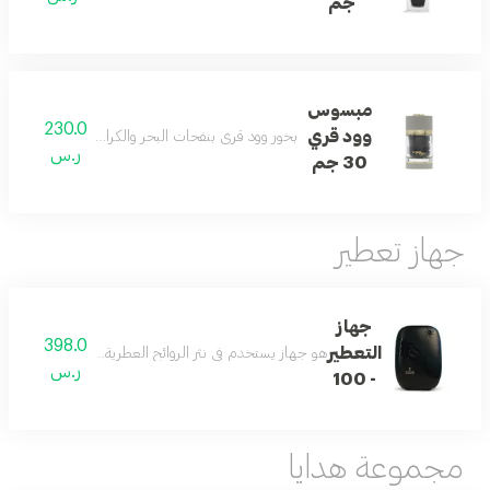
جم
مبسوس
230.0
وود قري
بخور وود قري بنفحات البحر والكراميل والجلد وال
ر.س
30 جم
جهاز تعطير
جهاز
398.0
التعطير
هو جهاز يستخدم في نثر الروائح العطرية في جميع أنحاء الأماكن الصغيرة بمحيط ٣٠٠ متر
ر.س
- 100
مجموعة هدايا