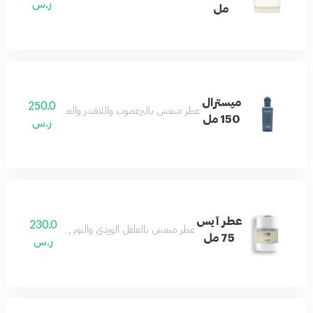
ر.س
مل
ميسترال
250.0
عطر منعش بالبرغموت واللافندر والعنبر يمنح دفئاً وأناقة 
150 مل
ر.س
عطر آيس
230.0
عطر منعش بالفلفل الوردي والتوبي روز مع المسك والفاني
75 مل
ر.س