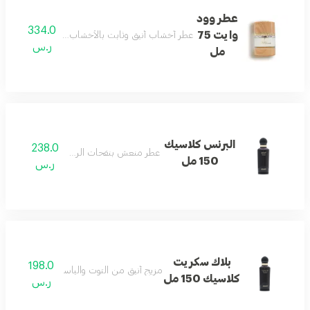
عطر وود
334.0
وايت 75
عطر أخشاب أنيق وثابت بالأخشاب البيضاء يمنح جاذبي
ر.س
مل
البرنس كلاسيك
238.0
عطر منعش بنفحات الريحان العذبة.
150 مل
ر.س
بلاك سكريت
198.0
مزيج أنيق من التوت والياسمين والفانيليا النا
كلاسيك 150 مل
ر.س