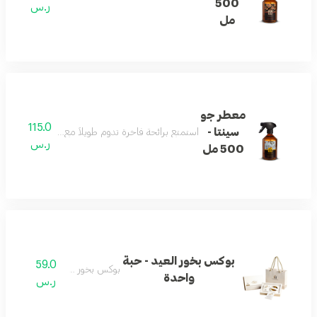
500
ر.س
مل
معطر جو
115.0
سينتا -
استمتع برائحة فاخرة تدوم طويلاً مع معطر الجو لمسة من ال
ر.س
500 مل
بوكس بخور العيد - حبة
59.0
بوكس بخور العيد
واحدة
ر.س