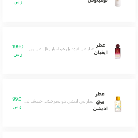
لومينوس
ر.س
عطر
199.0
عطر من لاروشيل هو الخيار المثالي من بين العطور لمن يبحث 
ايفيان
ر.س
عطر
99.0
بيبي
عطر بيبي اديشن هو عطر صُمّم خصيصًا ليضفي لمسة من النعومة و
ر.س
اديشن