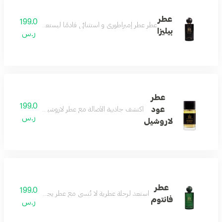
عطر
199.0
عطر عطر إمبراطوري و استثنائي قادمًا ليستعيد المجد ويخطف الصدار
بيليزا
ر.س
عطر
199.0
عود
اكتشف جاذبية الأصالة مع عطر لاروشيل العطر الذي يجسد الأ
ر.س
لاروشيل
عطر
199.0
استعد لرحلة عطرية لا تُنسى مع عطر يجمع بين فخامة المكونات 
فانتوم
ر.س