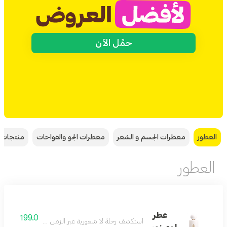
حمِّل الآن
العطور
معطرات الجسم و الشعر
معطرات الجو والفواحات
منتجات ا
العطور
عطر
199.0
استكشف رحلةٌ لا شعورية عبر الزمن لإعادة اكتشاف الحدائق ال