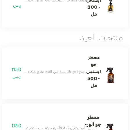
ايسنس
أضف لمسة من الفخامة والأناقة إلى أجوائك مع فواحة الأعواد
ر.س
- 200
مل
منتجات العيد
معطر
جو
115.0
ايسنس
امنح أجواءك لمسة من الفخامة والدفء مع معطر الجو المصمم 
ر.س
- 500
مل
معطر
جو ألور-
115.0
استمتع برائحة فاخرة تدوم طويلًا مع معطر الجو بتوليفته الج