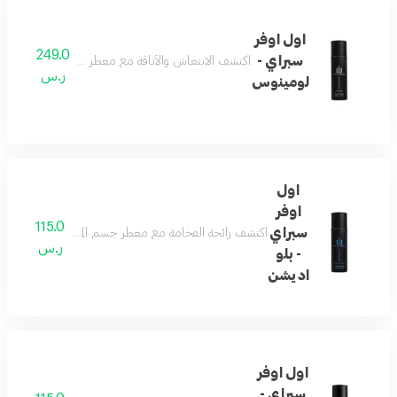
اول اوفر
249.0
سبراي -
اكتشف الانتعاش والأناقة مع معطر جسم لومينس من متج
ر.س
لومينوس
اول
اوفر
115.0
سبراي
اكتشف رائحة الفخامة مع معطر جسم المصمم خصيصًا ليلامس حوا
ر.س
- بلو
اديشن
اول اوفر
سبراي -