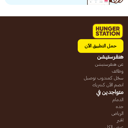
حمل التطبيق الآن
هنقرستيشن
عن هنقرستيشن
وظائف
سجّل كمندوب توصيل
انضم الآن كشريك
متواجدين في
الدمام
جده
الرياض
الخبر
عرض الكل...