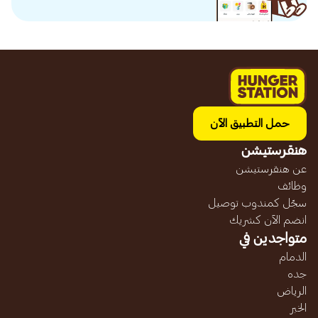
حمل التطبيق الآن
هنقرستيشن
عن هنقرستيشن
وظائف
سجّل كمندوب توصيل
انضم الآن كشريك
متواجدين في
الدمام
جده
الرياض
الخبر