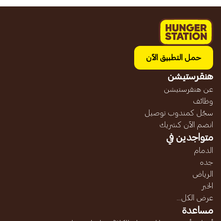
حمل التطبيق الآن
هنقرستيشن
عن هنقرستيشن
وظائف
سجّل كمندوب توصيل
انضم الآن كشريك
متواجدين في
الدمام
جده
الرياض
الخبر
عرض الكل...
مساعدة