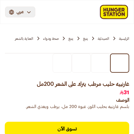
عربي
الرئيسية
الصيدلية
ينبع
ينبع
صحة ودواء
العناية بالشعر
غارنييه حليب مرطب يترك على الشعر 200مل
31
الوصف
بلسم غارنييه بحليب اللوز، عبوة 200 مل، يرطب ويغذي الشعر.
تسوق الآن