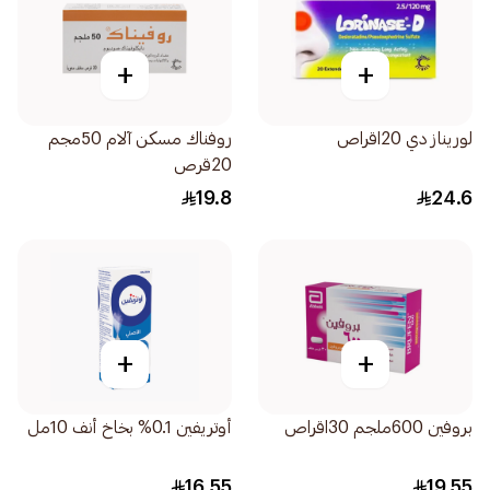
+
+
لوريناز دي 20اقراص
روفناك مسكن آلام 50مجم
20قرص
19.8
24.6
+
+
بروفين 600ملجم 30اقراص
أوتريفين 0.1% بخاخ أنف 10مل
16.55
19.55