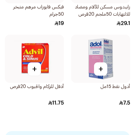
رابيدوس مسكن للآلام ومضاد
فيكس فابوراب مرهم متبخر
للالتهابات 50ملجم 20قرص
50جرام
19
29.1
+
+
أدول نقط 15مل
أدفل للزكام والجيوب 20قرص
11.75
7.5