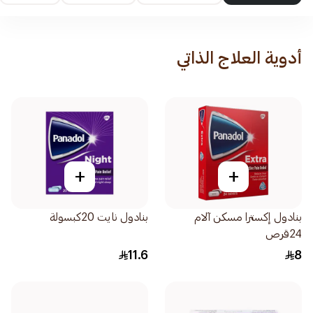
أدوية العلاج الذاتي
+
+
بنادول إكسترا مسكن آلام
بنادول نايت 20كبسولة
24قرص
11.6
8