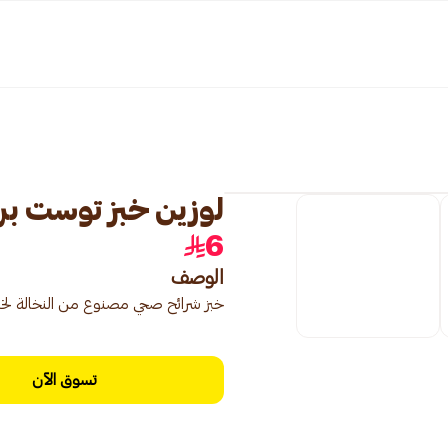
لوزين خبز توست بر 615جرام
6
الوصف
خبز شرائح صحي مصنوع من النخالة لخي
تسوق الآن