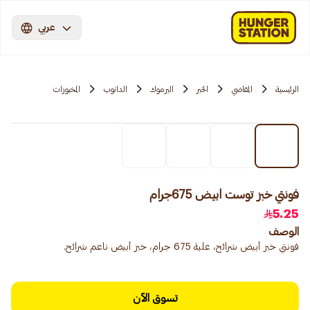
عربي
الرئيسية
المقاضي
الخبر
اليرموك
الدانوب
المخبوزات
فونتي خبز توست ابيض 675جرام
5.25
الوصف
فونتي خبز أبيض شرائح، علبة 675 جرام، خبز أبيض ناعم شرائح.
تسوق الآن