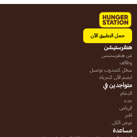
حمل التطبيق الآن
هنقرستيشن
عن هنقرستيشن
وظائف
سجّل كمندوب توصيل
انضم الآن كشريك
متواجدين في
الدمام
جده
الرياض
الخبر
عرض الكل...
مساعدة