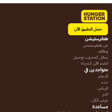
حمل التطبيق الآن
هنقرستيشن
عن هنقرستيشن
وظائف
سجّل كمندوب توصيل
انضم الآن كشريك
متواجدين في
الدمام
جده
الرياض
الخبر
عرض الكل...
مساعدة