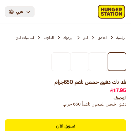
عربي
الرئيسية
المقاضي
الخبر
اليرموك
الدانوب
أساسيات الخبز
تك تات دقيق حمص ناعم 650جرام
17.95
الوصف
دقيق الحمص المطحون ناعماً 650 جرام.
تسوق الآن