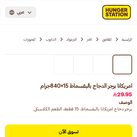
عربي
الرئيسية
المقاضي
الخبر
اليرموك
الدانوب
المخبوزات
امريكانا برجر الدجاج بالبقسماط 15×840جرام
29.95
الوصف
برجر دجاج امريكانا بالبقسماط، 15 قطعة، الطعم الكلاسيكي.
تسوق الآن