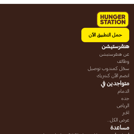
حمل التطبيق الآن
هنقرستيشن
عن هنقرستيشن
وظائف
سجّل كمندوب توصيل
انضم الآن كشريك
متواجدين في
الدمام
جده
الرياض
الخبر
عرض الكل...
مساعدة