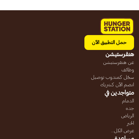
حمل التطبيق الآن
هنقرستيشن
عن هنقرستيشن
وظائف
سجّل كمندوب توصيل
انضم الآن كشريك
متواجدين في
الدمام
جده
الرياض
الخبر
عرض الكل...
مساعدة