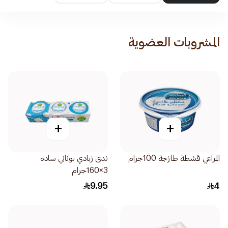
المشروبات العضوية
+
+
المراعي قشطة طازجة 100جرام
ندى زبادي يوناني ساده
3×160جرام
9.95
4