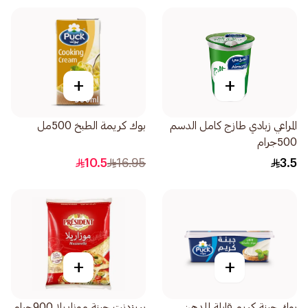
+
+
المراعي زبادي طازج كامل الدسم
بوك كريمة الطبخ 500مل
500جرام
10.5
16.95
3.5
+
+
بوك جبنة كريم قابلة للدهن
بريزدنت جبنة موزاريلا 900جرام