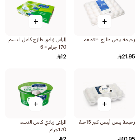
+
+
رحيمة بيض طازج ٣٠قطعة
المراعي زبادي طازج كامل الدسم
170 جرام × 6
12
21.95
+
+
رحيمة بيض أبيض كبير 15حبة
المراعي زبادي كامل الدسم
170جرام
2
10.95