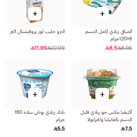
+
+
الصافي زبادي كامل الدسم
البرو حليب لوز بروفيشنال 1لتر
6×120جرام
11.99
22.99
8.5
8.95
+
+
أكتيفيا مكس جو زبادي قليل
نادك زبادي يوناني سادة 160
الدسم بالفانيليا والجرانولا
جرام
170جرام
5.5
7.5