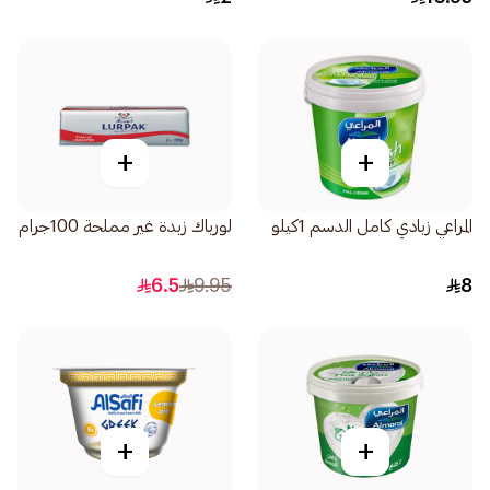
+
+
المراعي زبادي كامل الدسم 1كيلو
لورباك زبدة غير مملحة 100جرام
6.5
9.95
8
+
+