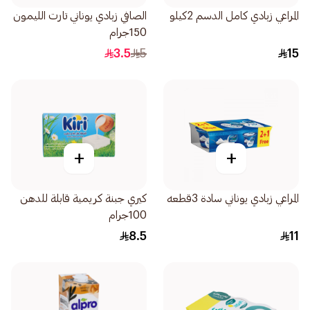
المراعي زبادي كامل الدسم 2كيلو
الصافي زبادي يوناني تارت الليمون
150جرام
3.5
5
15
+
+
المراعي زبادي يوناني سادة 3قطعه
كيري جبنة كريمية قابلة للدهن
100جرام
8.5
11