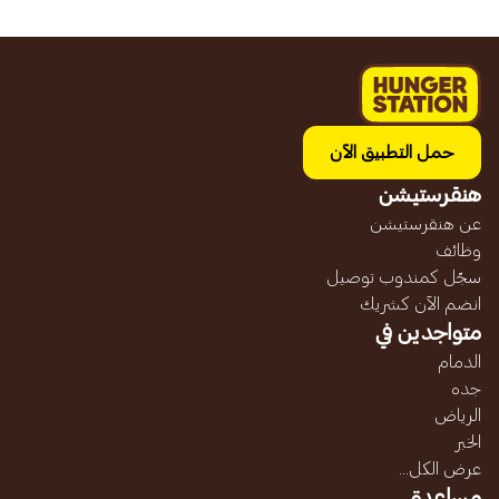
حمل التطبيق الآن
هنقرستيشن
عن هنقرستيشن
وظائف
سجّل كمندوب توصيل
انضم الآن كشريك
متواجدين في
الدمام
جده
الرياض
الخبر
عرض الكل...
مساعدة