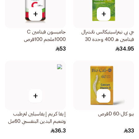
+
+
جي بي نيتراسيتيكالس ناتشرال
جاميسون فيتامين C
فيتامين هـ 400 وحدة 30
1000ملجم 100قرص
كبسولة
53
34.95
+
+
بيو كال-D 60قرص
إيفا كريم إيفاسيلين لترطيب
وتنعيم اليدين البنفسجي 60مل
36.3
33