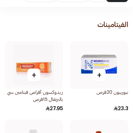
الفيتامينات
+
+
نيوربيون 20قرص
ريدوكسون أقراص فيتامين سي
بالبرتقال 15قرص
27.95
23.3