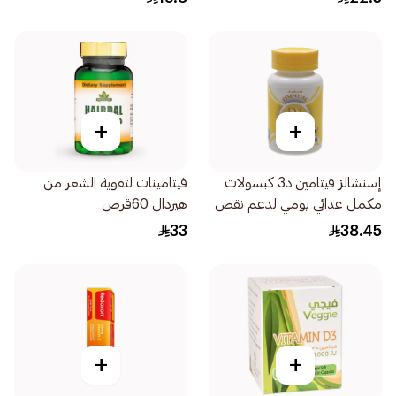
+
+
إسنشالز فيتامين د3 كبسولات
فيتامينات لتقوية الشعر من
مكمل غذائي يومي لدعم نقص
هيردال 60قرص
العظام 60كبسولة
33
38.45
+
+