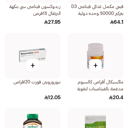
فيجي مكمل غذائي فيتامين D3
ريدوكسون فيتامين سي بنكهة
بتركيز 50000 وحدة دولية
البرتقال 15قرص
لتعزيز صحة العظام 20قرص
27.95
64.1
+
+
ماكسيكال أقراص كالسيوم
نيوروروبين فورت 20اقراص
مدعمة بالفيتامينات لتقوية
العظام 30ااقراص
12.05
20.4