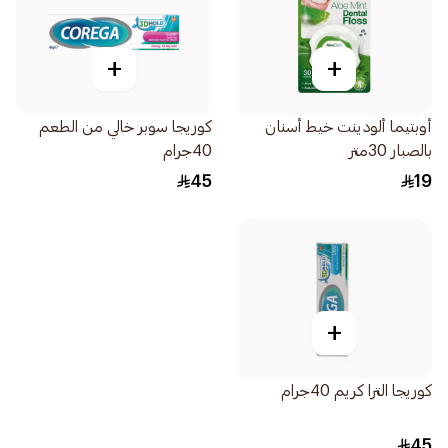
+
+
أوبتيما ألودينت خيط أسنان
كوريجا سوبر خالي من الطعم
بالصبار 30متر
40جرام
45
19
+
كوريجا الترا كريم 40جرام
45