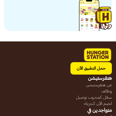
حمل التطبيق الآن
هنقرستيشن
عن هنقرستيشن
وظائف
سجّل كمندوب توصيل
انضم الآن كشريك
متواجدين في