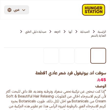
عربي
الرئيسية
الصيدلية
أبها
النزهه
صيدلية دليلي الطبي
العناية بالشعر
سوفت اند بيوتيفول فرد شعر عادي 1قطعة
45
الوصف
"إذا كنت تبحثين عن تركيبة تحمي شعرك وترطبه وتغذيه، فلا داعي للبحث أكثر
لأن كريم الاسترخاء الخالي من القلويات Soft & Beautiful Hair Relaxing
Cream من Botanicals هو الحل لكل ذلك. طورت Botanicals بخبرة
كريم الاسترخاء الغني بالرطوبة لفروة الرأس هذا. تم تطوير هذه التركيبة من