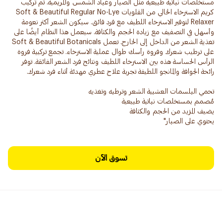
مستخلصات نباتية طبيعية مثل الصبار وعباد الشمس والمريمية. تم تركيب
كريم الاسترخاء الخالي من القلويات Soft & Beautiful Regular No-Lye
Relaxer لتوفير الاسترخاء اللطيف مع فرد فائق. سيكون الشعر أكثر نعومة
وأسهل في التصفيف مع زيادة الحجم والكثافة. سيعمل هذا النظام أيضًا على
تغذية الشعر من الداخل إلى الخارج. تعمل Soft & Beautiful Botanicals
على ترطيب شعرك وفروة رأسك طوال عملية الاسترخاء. تجمع تركيبة فروة
الرأس الحساسة هذه بين الاسترخاء اللطيف ونتائج فرد الشعر الفائقة. توفر
يحتوي على الصبار"
تسوق الآن