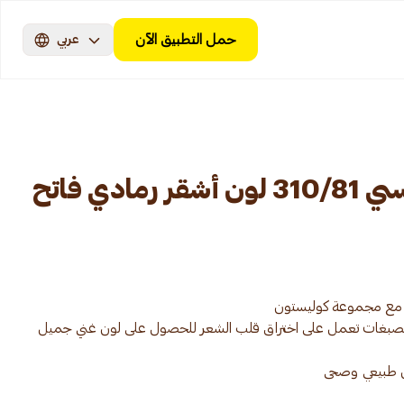
حمل التطبيق الآن
عربي
ويلا كوليستون ماكسي 310/81 لون أشقر رمادي فاتح
ن الصبغات تعمل على اختراق قلب الشعر للحصول على لون غني جميل
ن طبيعي وصحى