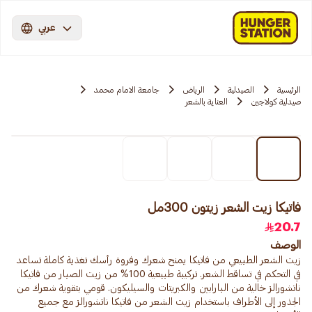
عربي
الرئيسية
الصيدلية
الرياض
جامعة الامام محمد
صيدلية كولاجين
العناية بالشعر
فاتيكا زيت الشعر زيتون 300مل
20.7
الوصف
زيت الشعر الطبيعي من فاتيكا يمنح شعرك وفروة رأسك تغذية كاملة تساعد
في التحكم في تساقط الشعر. تركيبة طبيعية 100% من زيت الصبار من فاتيكا
ناتشورالز خالية من البارابين والكبريتات والسيليكون. قومي بتقوية شعرك من
الجذور إلى الأطراف باستخدام زيت الشعر من فاتيكا ناتشورالز مع جميع