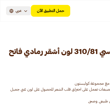
حمل التطبيق الآن
عربي
ويلا كوليستون ماكسي 310/81 لون أشقر رمادي فاتح
ن الصبغات تعمل على اختراق قلب الشعر للحصول على لون غني جميل
ن طبيعي وصحى