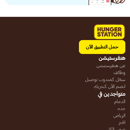
حمل التطبيق الآن
هنقرستيشن
عن هنقرستيشن
وظائف
سجّل كمندوب توصيل
انضم الآن كشريك
متواجدين في
الدمام
جده
الرياض
الخبر
عرض الكل...