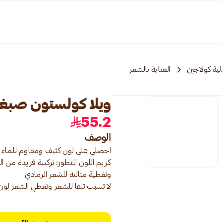
ية كولاجين
العناية بالشعر
ويلا كولستون صبغة شعر 3/66 ب
55.2
الوصف
كريم اللون المتطور: تركيبة فريدة م
لا تسبب تلفا للشعر وتعطي الشعر لو