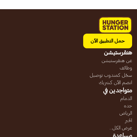
حمل التطبيق الآن
هنقرستيشن
عن هنقرستيشن
وظائف
سجّل كمندوب توصيل
انضم الآن كشريك
متواجدين في
الدمام
جده
الرياض
الخبر
عرض الكل...
مساعدة