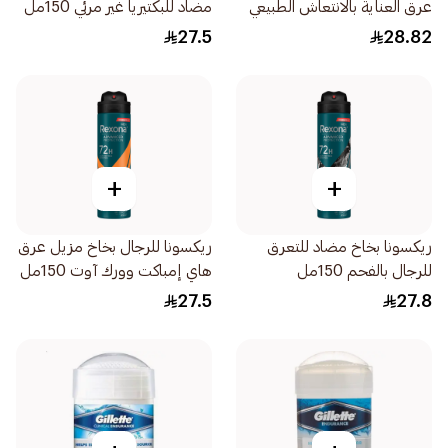
عرق العناية بالانتعاش الطبيعي
مضاد للبكتيريا غير مرئي 150مل
للنساء 150مل
27.5
28.82
+
+
ريكسونا بخاخ مضاد للتعرق
ريكسونا للرجال بخاخ مزيل عرق
للرجال بالفحم 150مل
هاي إمباكت وورك آوت 150مل
27.5
27.8