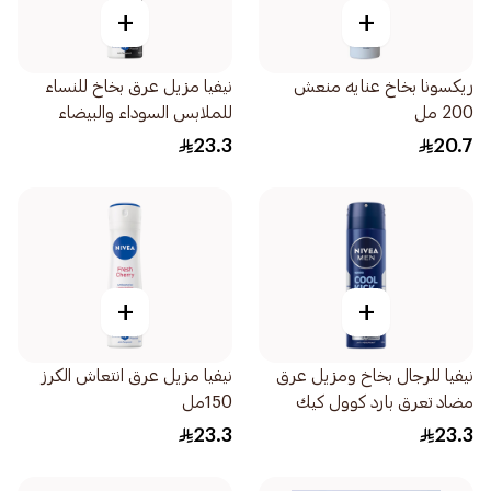
+
+
ريكسونا بخاخ عنايه منعش
نيفيا مزيل عرق بخاخ للنساء
200 مل
للملابس السوداء والبيضاء
150مل
23.3
20.7
+
+
نيفيا للرجال بخاخ ومزيل عرق
نيفيا مزيل عرق انتعاش الكرز
مضاد تعرق بارد كوول كيك
150مل
المنعش 150مل
23.3
23.3