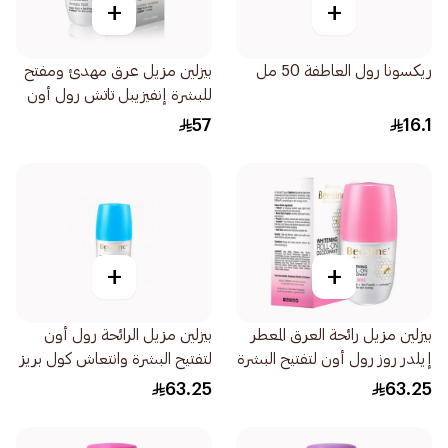
+
+
ريكسونا رول العاطفة 50 مل
بيزلين مزيل عرق مهدئ ومفتح
للبشرة إنفيزيبل تاتش رول أون
50مل
57
16.1
+
+
بيزلين مزيل رائحة العرق المعطر
بيزلين مزيل الرائحة رول أون
إيلدر روز رول أون لتفتيح البشرة
لتفتيح البشرة وانتعاش كول بريز
50مل
البارد 1قطعة
63.25
63.25