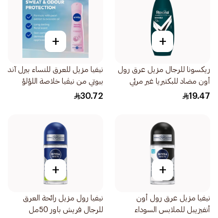
+
+
ريكسونا للرجال مزيل عرق رول
نيفيا مزيل للعرق للنساء بيرل آند
أون مضاد للبكتيريا غير مرئي
بيوتي من نيڤيا خلاصة اللؤلؤ
50مل
بخاخ 150مل
30.72
19.47
+
+
نيفيا مزيل عرق رول أون
نيفيا رول مزيل رائحة العرق
أنفيزيبل للملابس السوداء
للرجال فريش باور 50مل