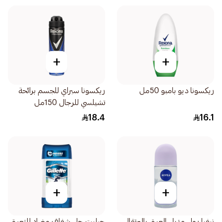
+
+
ريكسونا ديو بامبو 50مل
ريكسونا سبراي للجسم برائحة
تشيلسي للرجال 150مل
18.4
16.1
+
+
نيفيا رول مزيل العرق بالبرتقال
جيليت جل شفاف مضاد للتعرق