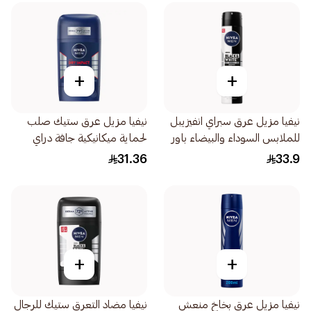
+
+
نيفيا مزيل عرق سبراي انفيزيبل
نيفيا مزيل عرق ستيك صلب
للملابس السوداء والبيضاء باور
لحماية ميكانيكية جافة دراي
للرجال 200مل
إمباكت 50مل
31.36
33.9
+
+
نيفيا مزيل عرق بخاخ منعش
نيفيا مضاد التعرق ستيك للرجال