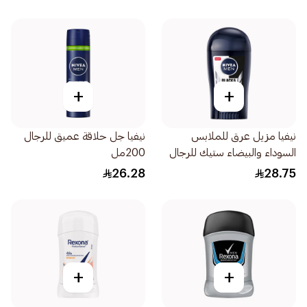
+
+
نيفيا مزيل عرق للملابس
نيفيا جل حلاقة عميق للرجال
السوداء والبيضاء ستيك للرجال
200مل
40مل
26.28
28.75
+
+