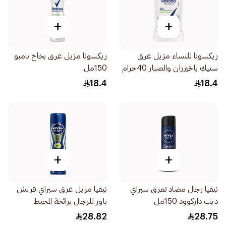
+
+
ريكسونا للنساء مزيل عرق
ريكسونا مزيل عرق بخاخ بامبو
ستيك بالخيزران والصبار 40جرام
150مل
18.4
18.4
+
+
نيفيا رجال مضاد تعرق سبراي
نيفيا مزيل عرق سبراي فريش
ديب داركوود 150مل
باور للرجال برائحة المحيط
الذكورية 200مل
28.82
28.75