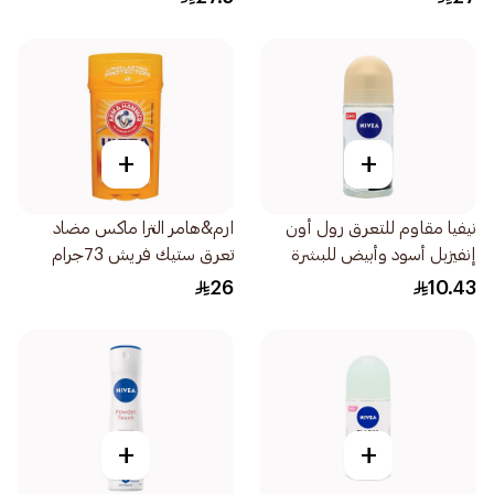
+
+
نيفيا مقاوم للتعرق رول أون
ارم&هامر الترا ماكس مضاد
إنفيزبل أسود وأبيض للبشرة
تعرق ستيك فريش 73جرام
الحساسة للنساء 50مل
26
10.43
+
+