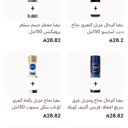
+
+
نيفيا الرجال مزيل التعرق بخاخ
نيفيا معطر جسم سيلفر
ديب اسبرسو 150مل
بروتيكشن 150مل
28.82
28.2
+
+
نيفيا للرجال بخاخ ومزيل عرق
نيفيا بخاخ مزيل رائحة العرق
سريع الجفاف فريش أكتيف كويك
للإناث سلكي سموث 150مل
دراي 150مل
28.82
28.82