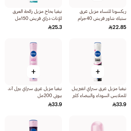
ريكسونا للنساء مزيل عرق
نيفيا بخاخ مزيل رائحة العرق
ستيك شاور فريش 40جرام
للإناث دراي فريش 150مل
25.3
22.85
+
+
نيفيا مزيل عرق سبراي انفيزيبل
نيفيا مزيل عرق سبراي بيرل آند
للملابس السوداء والبيضاء كلير
بيوتي 200مل
للإناث 200مل
33.9
33.9