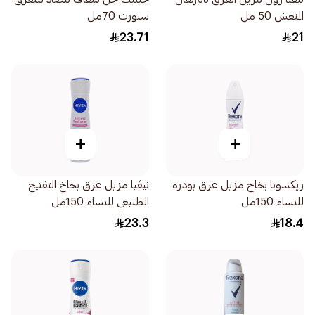
المنعش 50 مل
سبورت 70مل
23.71
21
+
+
ريكسونا بخاخ مزيل عرق بودرة
نيڤيا مزيل عرق بخاخ التفتيح
للنساء 150مل
الطبيعي للنساء 150مل
23.3
18.4