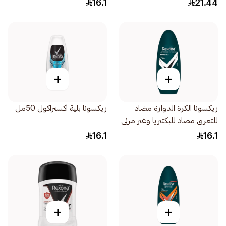
16.1
21.44
+
+
ريكسونا الكرة الدوارة مضاد
ريكسونا بلية اكستراكول 50مل
للتعرق مضاد للبكتيريا وغير مرئي
للرجال 50مل
16.1
16.1
+
+