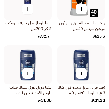
+
+
ريكسونا مضاد للتعرق رول أون
نيفيا للرجال جل حلاقة بروتيكت
موشن سينس 40مل
& كير 200مل
32.71
25.6
+
+
نيفيا مزيل عرق ستيك كول كيك
نيفيا مزيل عرق ستيك صلب
3 في 1 للرجال 50مل 40
طويل الأمد فريش أكتيف
بالمنثول 50مل 150
31.36
31.36