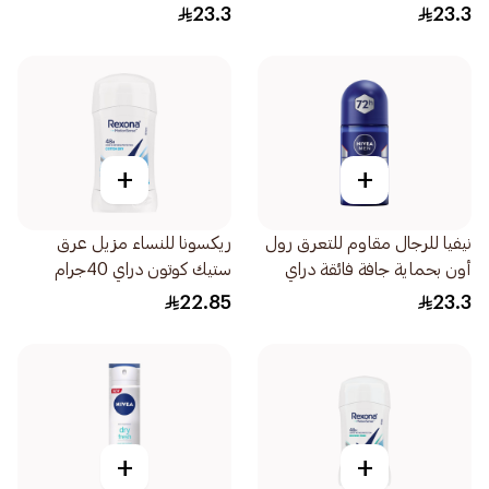
والبيضاء فريش للرجال 50مل
23.3
23.3
+
+
نيفيا للرجال مقاوم للتعرق رول
ريكسونا للنساء مزيل عرق
أون بحماية جافة فائقة دراي
ستيك كوتون دراي 40جرام
إمباكت 50مل
22.85
23.3
+
+