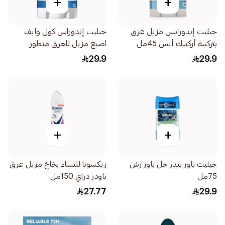
+
+
جيليت إندورانس مزيل عرق
جيليت إندوراس كول وايف
بتركيبة أركتيك أيس 45مل
اصبع مزيل للعرق متطور
45مل
29.9
29.9
+
+
جيليت باور بيدز جل باور رش
ريكسونا للنساء بخاخ مزيل عرق
75مل
باودر دراي 150مل
27.77
29.9