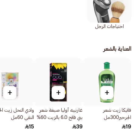
احتياجات الرجل
العناية بالشعر
+
+
+
فاتيكا زيت شعر
غارنييه أوليا صبغة شعر
وادي النحل زيت ال
الجرحير300مل
بني فاتح 6.0 بالزيت 60%
النقي 60مل
112مل
15
39
19