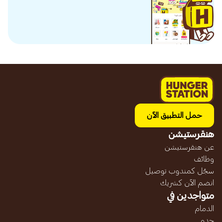
حمل التطبيق الآن
هنقرستيشن
عن هنقرستيشن
وظائف
سجّل كمندوب توصيل
انضم الآن كشريك
متواجدين في
الدمام
جده