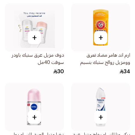
+
+
ارم اند هامر مضاد تعرق
دوف مزيل عرق ستيك باودر
وومزيل روائح ستيك بنسيم
سوفت 40مل
باودر فريش النظيف 73جرام
30
34
+
+
ريكسونا للنساء بخاخ مزيل عرق
نيفيا مزيل العرق للنساء رول