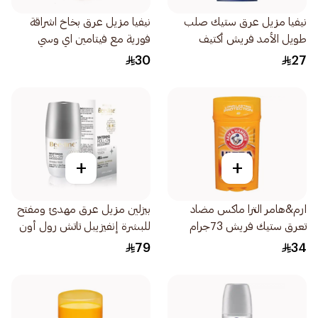
نيفيا مزيل عرق ستيك صلب
نيفيا مزيل عرق بخاخ اشراقة
طويل الأمد فريش أكتيف
فورية مع فيتامين اي وسي
بالمنثول 50مل 150
200مل
30
27
+
+
ارم&هامر الترا ماكس مضاد
بيزلين مزيل عرق مهدئ ومفتح
تعرق ستيك فريش 73جرام
للبشرة إنفيزيبل تاتش رول أون
50مل
79
34