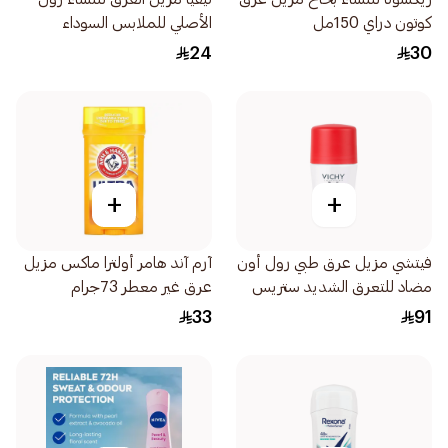
كوتون دراي 150مل
الأصلي للملابس السوداء
والبيضاء 50مل
24
30
+
+
فيتشي مزيل عرق طبي رول أون
آرم آند هامر أولترا ماكس مزيل
مضاد للتعرق الشديد ستريس
عرق غير معطر 73جرام
ريزيست 50مل
33
91