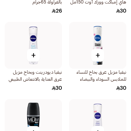
هاي إمباكت وورك آوت 150مل
بالفراولة 65جرام
26
30
+
+
نيفيا مزيل عرق بخاخ للنساء
نيفيا ديودرينت وبخاخ مزيل
للملابس السوداء والبيضاء
عرق العناية بالانتعاش الطبيعي
150مل
للنساء 150مل
30
30