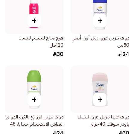
+
+
دوف مزيل عرق رول أون أصلي
فوج بخاخ للجسم للنساء
50مل
120مل
30
24
+
+
دوف عصا مزيل عرق للنساء
دوف مزيل الروائح بالكرة الدوارة
باودر سوفت 40جرام
انتعاش الاستحمام حماية 48
ساعة 50مل
24
30