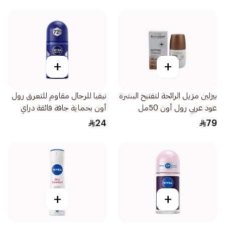
+
+
بيزلين مزيل الرائحة لتفتيح البشرة
نيفيا للرجال مقاوم للتعرق رول
عود عربي رول أون 50مل
أون بحماية جافة فائقة دراي
إمباكت 50مل
24
79
+
+