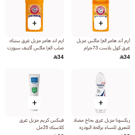
+
+
آرم آند هامر الترا ماكس مزيل
ارم اند هامر مزيل عرق ستيك
عرق كول بلاست 73جرام
صلب الترا ماكس أكتيف سبورت
الرياضي 73جرام
34
34
+
+
ريكسونا مزيل عرق بخاخ مضاد
فيبكس كريم مزيل عرق
للتعرق للنساء برائحة البودرة
كلاسيك 25مل
150 مل