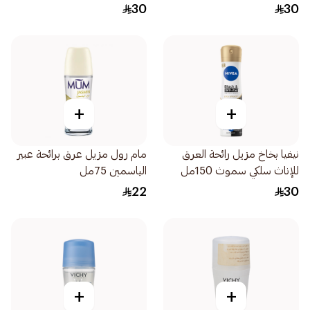
إمباكت 150مل
دراي 150مل
30
30
+
+
نيفيا بخاخ مزيل رائحة العرق
مام رول مزيل عرق برائحة عبير
للإناث سلكي سموث 150مل
الياسمين 75مل
22
30
+
+