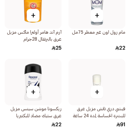
+
+
مام رول اون غير معطر 75مل
آرم آند هامر أولترا ماكس مزيل
عرق بالبرتقال 28جرام
25
22
+
+
فيشي دري تاتش مزيل عرق
ريكسونا موشن سينس مزيل
للبشرة الحساسة لمدة 24 ساعة
عرق ستيك مضاد للبكتيريا
50مل
40مل
22
91