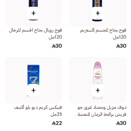
+
+
فوج بخاخ للجسم اكستريم
فوج رويال بخاخ الجسم للرجال
120مل
120مل
30
30
+
+
دوف مزيل ومضاد عرق جو
فيبكس كريم ديو بلو أكتيف
فريش برائحة الرمان المنعشة
25مل
للنساء 150مل
22
30