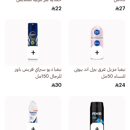
للنساء 50مل
22
27
+
+
نيفيا مزيل عرق بيرل اند بيوتي
نيفيا ديو سبراي فريش باور
للنساء 50مل
للرجال 150مل
30
24
+
+