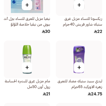
+
+
ريكسونا للنساء مزيل عرق
نيفيا مزيل للعرق للنساء بيرل آند
ستيك شاور فريش 40جرام
بيوتي من نيڤيا خلاصة اللؤلؤ
بخاخ 150مل
30
22
+
+
ليدي سبيد ستيك مضاد للتعرق
مام مزيل عرق للبشرة الحساسة
زهرة الاوركيد 65جرام
رول أون 50مل
21
24.75