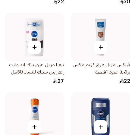
22
30
+
+
ڤيبكس مزيل عرق كريم ماكس
نيفيا مزيل عرق بلاك آند وايت
برائحة العود 1قطعة
إنفيزيبل ستيك للنساء 50مل
27
22
+
+