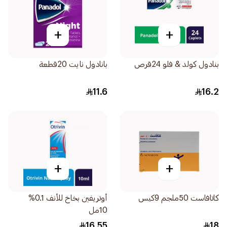
+
+
بنادول كولد & فلو 24قرص
بانادول نايت 20قطعة
11.6
16.2
+
+
كاتافاست 50ملجم 9كيس
أوتريفين بخاخ للأنف 0.1%
10مل
16.55
18