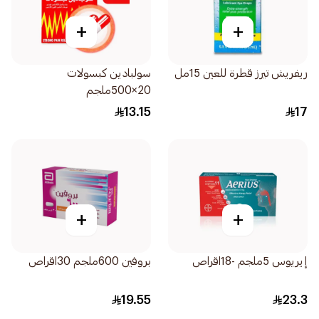
+
+
ريفريش تيرز قطرة للعين 15مل
سولبادين كبسولات
20×500ملجم
13.15
17
+
+
إيريوس 5ملجم -18اقراص
بروفين 600ملجم 30اقراص
19.55
23.3