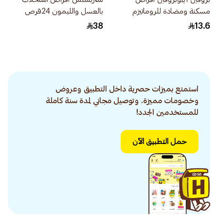
مسكنة ومضادة للروماتيزم
بالعسل والليمون 24قرص
400ملجم 30اقراص
38
13.6
استمتع بميزات حصرية داخل التطبيق وعروض
وخصومات مميزة. وتوصيل مجاني لمدة سنة كاملة
للمستخدمين الجدد!
حمل التطبيق الآن