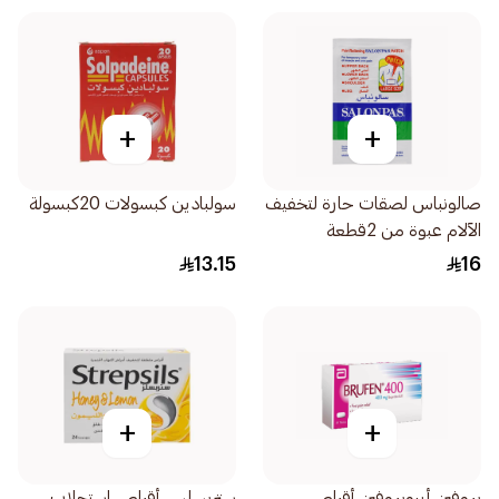
+
+
صالونباس لصقات حارة لتخفيف
سولبادين كبسولات 20كبسولة
الآلام عبوة من 2قطعة
13.15
16
+
+
بروفين أيبوبروفين أقراص
ستربسلس أقراص استحلاب