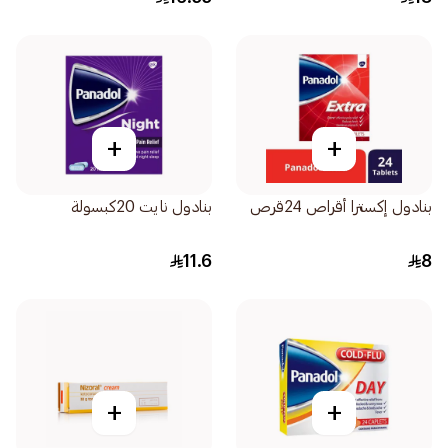
+
+
بنادول إكسترا أقراص 24قرص
بنادول نايت 20كبسولة
11.6
8
+
+