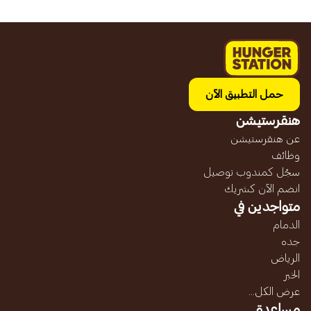
حمل التطبيق الآن
هنقرستيشن
عن هنقرستيشن
وظائف
سجّل كمندوب توصيل
انضم الآن كشريك
متواجدين في
الدمام
جده
الرياض
الخبر
عرض الكل...
مساعدة