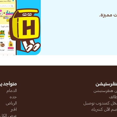
 مميزة.
نقرستيشن
متواجدين
 هنقرستيشن
الدمام
ائف
جده
ّل كمندوب توصيل
الرياض
ضم الآن كشريك
الخبر
عرض الكل..