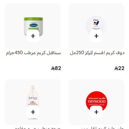
+
+
دوف كريم الجسم المركز 250مل
سيتافيل كريم مرطب 450جرام
82
22
+
+
جليسوليد كريم الجلسرين
جرجنز مرطب جسم مقاوم