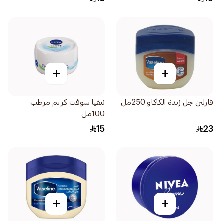
+
+
فازلين جل زبدة الكاكاو 250مل
نيفيا سوفت كريم مرطب
100مل
15
23
+
+