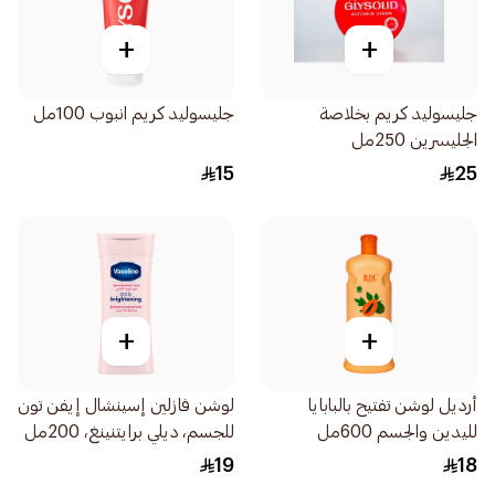
+
+
جليسوليد كريم بخلاصة
جليسوليد كريم انبوب 100مل
الجليسرين 250مل
15
25
+
+
أرديل لوشن تفتيح بالبابايا
لوشن فازلين إسينشال إيفن تون
لليدين والجسم 600مل
للجسم، ديلي برايتنينغ، 200مل
19
18