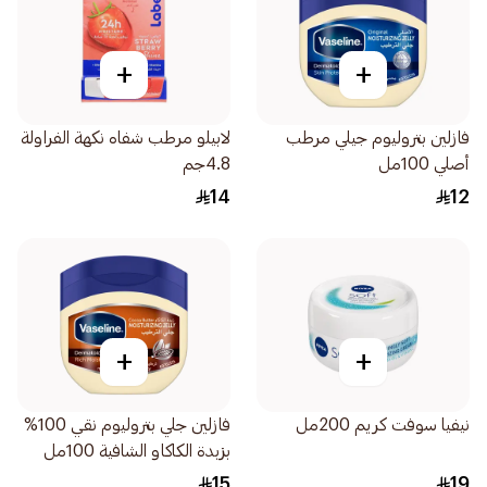
+
+
فازلين بتروليوم جيلي مرطب
لابيلو مرطب شفاه نكهة الفراولة
أصلي 100مل
4.8جم
14
12
+
+
نيفيا سوفت كريم 200مل
فازلين جلي بتروليوم نقي 100%
بزبدة الكاكاو الشافية 100مل
15
19