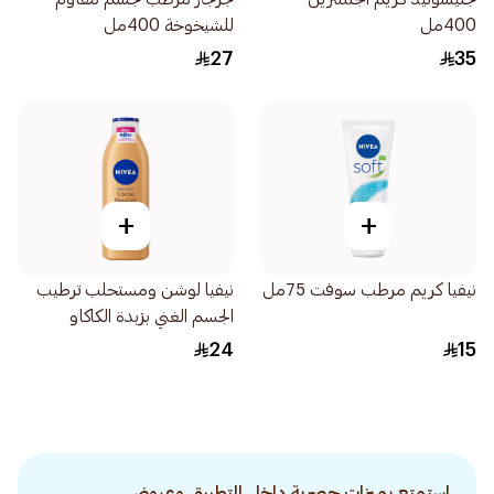
400مل
للشيخوخة 400مل
27
35
+
+
نيفيا كريم مرطب سوفت 75مل
نيفيا لوشن ومستحلب ترطيب
الجسم الغني بزبدة الكاكاو
250مل
24
15
استمتع بميزات حصرية داخل التطبيق وعروض