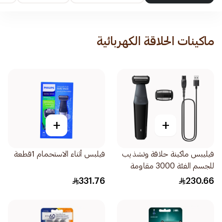
ماكينات الحلاقة الكهربائية
+
+
فيليبس ماكينة حلاقة وتشذيب
فيلبس أثناء الاستحمام 1قطعة
للجسم الفئة 3000 مقاومة
للماء أسود 1قطعة
331.76
230.66