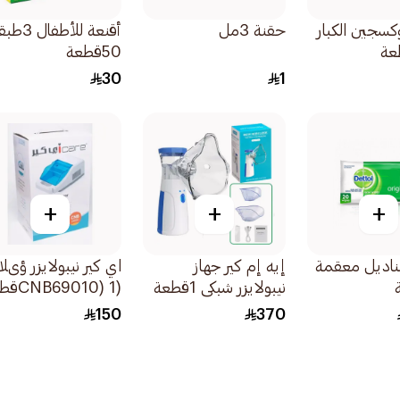
وكسجين الكبار
حقنة 3مل
أقنعة للأطف
50قطعة
30
1
+
+
+
ناديل معقمة
إيه إم كير جهاز
اي كير نيبولايزر ؤىلا
نيبولايزر شبكي 1قطعة
(CNB69010) 1قطعة
150
370