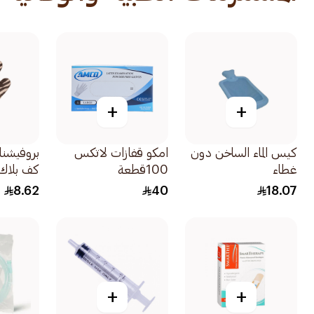
+
+
كيس الماء الساخن دون
امكو قفازات لاتكس
غطاء
100قطعة
كف بلاك 2قطع
8.62
40
18.07
+
+