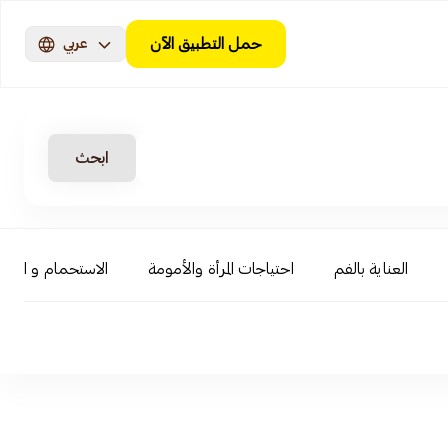
حمل التطبيق الآن
عربي
ابحث
العناية بالفم
احتياجات المرأة والأمومة
الاستحمام و السبا