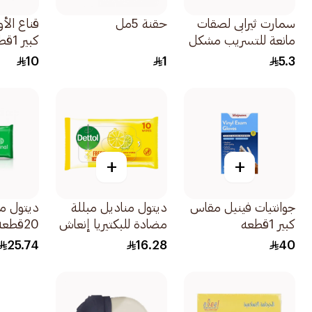
سمارت ثيرابى لصقات
حقنة 5مل
قناع الأ
مانعة للتسريب مشكل
كبير 1قطعة
لون بني 50قطعة
10
1
5.3
+
+
جوانتيات فينيل مقاس
ديتول مناديل مبللة
ديتول م
كبير 1قطعه
مضادة للبكتيريا إنعاش
20قطعة
10 مناديل
25.74
16.28
40