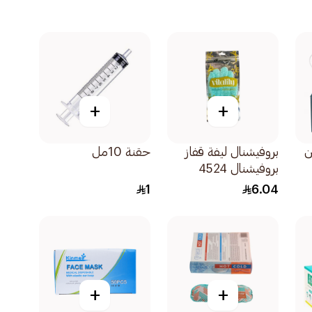
+
+
ن
بروفيشنال ليفة قفاز
حقنة 10مل
بروفيشنال 4524
1قطعة
1
6.04
+
+