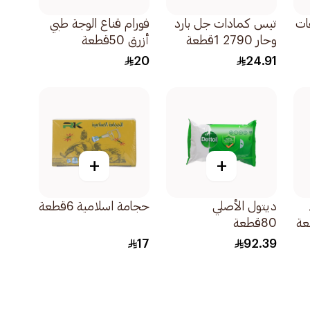
ال 3طبقات
تيس كمادات جل بارد
فورام قناع الوجة طبي
وحار 2790 1قطعة
أزرق 50قطعة
20
24.91
+
+
ديتول الأصلي
حجامة اسلامية 6قطعة
80قطعة
17
92.39