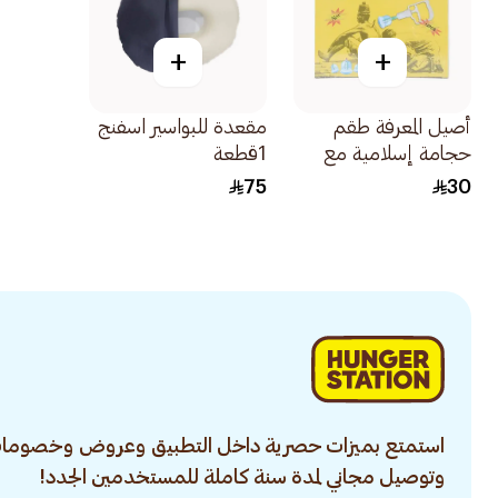
+
+
أصيل المعرفة طقم
مقعدة للبواسير اسفنج
حجامة إسلامية مع
1قطعة
مضخة شفط موديل
75
30
G2 / ABC12-003
12قطعة
استمتع بميزات حصرية داخل التطبيق وعروض وخصومات
وتوصيل مجاني لمدة سنة كاملة للمستخدمين الجدد!