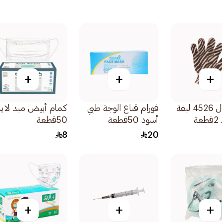
+
+
+
بروفيشنال 4526 ليفة
فورام قناع الوجة طبي
كمام أبيض ميد لاي
ة
أسود 50قطعة
50قطعة
8
20
+
+
+