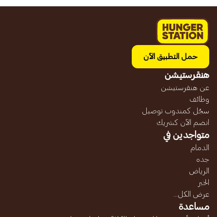
حمل التطبيق الآن
هنقرستيشن
عن هنقرستيشن
وظائف
سجّل كمندوب توصيل
انضم الآن كشريك
متواجدين في
الدمام
جده
الرياض
الخبر
عرض الكل...
مساعدة