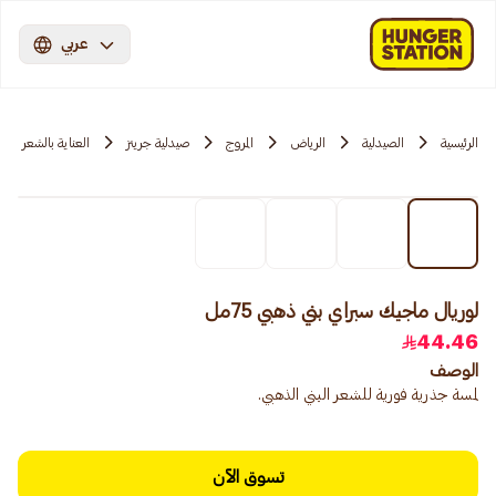
عربي
الرئيسية
الصيدلية
الرياض
المروج
صيدلية جرينز
العناية بالشعر
لوريال ماجيك سبراي بني ذهبي 75مل
44.46
الوصف
لمسة جذرية فورية للشعر البني الذهبي.
تسوق الآن