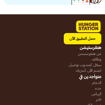
حمل التطبيق الآن
هنقرستيشن
عن هنقرستيشن
وظائف
سجّل كمندوب توصيل
انضم الآن كشريك
متواجدين في
الدمام
جده
الرياض
الخبر