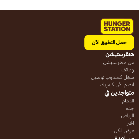
حمل التطبيق الآن
هنقرستيشن
عن هنقرستيشن
وظائف
سجّل كمندوب توصيل
انضم الآن كشريك
متواجدين في
الدمام
جده
الرياض
الخبر
عرض الكل...
مساعدة