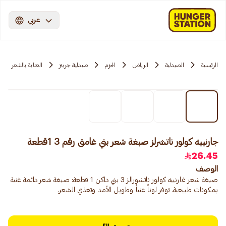
عربي
الرئيسية
الصيدلية
الرياض
الحزم
صيدلية جرينز
العناية بالشعر
جارنييه كولور ناتشرلز صبغة شعر بني غامق رقم 3 1قطعة
26.45
الوصف
صبغة شعر غارنييه كولور ناتشورالز 3 بني داكن 1 قطعة: صبغة شعر دائمة غنية
بمكونات طبيعية. توفر لوناً غنياً وطويل الأمد وتغذي الشعر.