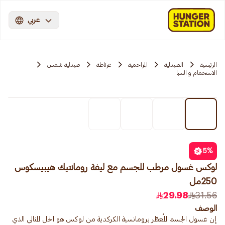
عربي
الرئيسية
الصيدلية
المزاحمية‎‎
غرناطة
صيدلية شمس
الاستحمام و السبا
5
%
لوكس غسول مرطب للجسم مع ليفة رومانتيك هيبيسكوس
250مل
29.98
31.56
الوصف
إن غسول الجسم المُعطّر برومانسية الكركدية من لوكس هو الحل المثالي الذي