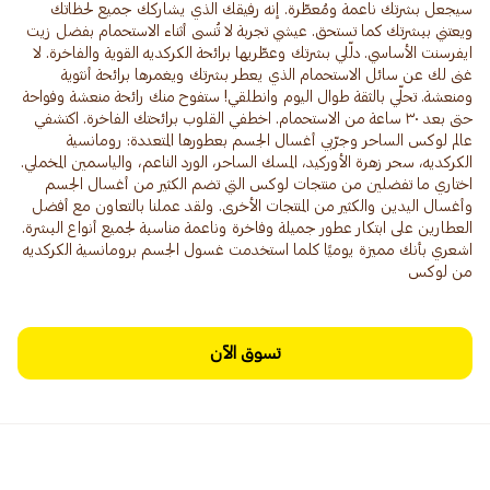
سيجعل بشرتك ناعمة ومُعطّرة. إنه رفيقك الذي يشاركك جميع لحظاتك
ويعتني ببشرتك كما تستحق. عيشي تجربة لا تُنسى أثناء الاستحمام بفضل زيت
ايفرسنت الأساسي. دلّلي بشرتك وعطّريها برائحة الكركديه القوية والفاخرة. لا
غنى لك عن سائل الاستحمام الذي يعطر بشرتك ويغمرها برائحة أنثوية
ومنعشة. تحلّي بالثقة طوال اليوم وانطلقي! ستفوح منك رائحة منعشة وفواحة
حتى بعد ٣٠ ساعة من الاستحمام. اخطفي القلوب برائحتك الفاخرة. اكتشفي
عالم لوكس الساحر وجرّبي أغسال الجسم بعطورها المتعددة: رومانسية
الكركديه، سحر زهرة الأوركيد، المسك الساحر، الورد الناعم، والياسمين المخملي.
اختاري ما تفضلين من منتجات لوكس التي تضم الكثير من أغسال الجسم
وأغسال اليدين والكثير من المنتجات الأخرى. ولقد عملنا بالتعاون مع أفضل
العطارين على ابتكار عطور جميلة وفاخرة وناعمة مناسبة لجميع أنواع البشرة.
اشعري بأنك مميزة يوميًا كلما استخدمت غسول الجسم برومانسية الكركديه
من لوكس
تسوق الآن