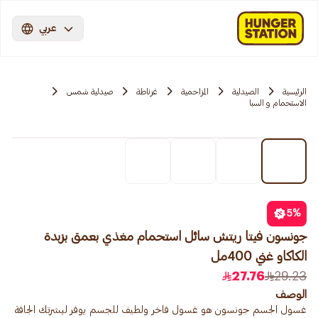
عربي
الرئيسية
الصيدلية
المزاحمية‎‎
غرناطة
صيدلية شمس
الاستحمام و السبا
5
%
جونسون فيتا ريتش سائل استحمام مغذي بعمق بزبدة
الكاكاو غني 400مل
27.76
29.23
الوصف
غسول الجسم جونسون هو غسول فاخر ولطيف للجسم يوفر لبشرتك الجافة