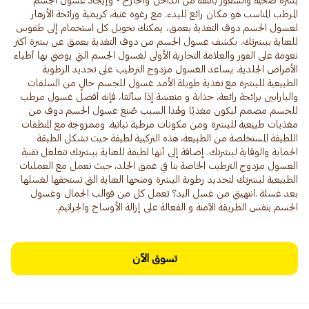
بشرة صحية والشعور بالثقة من الداخل والخارج - وإيجاد غسول الجسم
المرطب المناسب هو مكان رائع للبدء. مع رغوة غنية، كريمية ورائحة الأزهار
لغسول الجسم دوڤ التغذية بعمق، يمكنك تحويل كل استحمام إلى طقوس
للعناية ببشرتك. يكشف غسول الجسم من دوڤ التغذية بعمق عن بشرة أكثر
نعومة على الفور والعلامة التجارية الأولى لغسول الجسم التي يوصي بها أطباء
الأمراض الجلدية. يساعد الغسول مزدوج الترطيب على تجديد الرطوبة
الطبيعية للبشرة مع تغذية طويلة الأمد غسول للجسم خالٍ من السلفات
والبارابين برائحة رائعة، جذابة و منعشة إذا سألتنا، فإنه أفضل غسول مرطب
للجسم مصمم ليكون مغذيًا ولهذا السبب صُنع غسول الجسم دوڤ من
مغذيات طبيعية للبشرة ومن مكونات مرطبة نباتية. وممزوجة مع المنظفات
اللطيفة المستخلصة من الطبيعة، هذه التركيبة لطيفة حيث تشكل الطبقة
الحماية والوقاية لبشرتك. إضافة إلى أنها لطيفة للعناية ببشرتك تتغلغل تقنية
الغسول مزدوج الترطيب الخاصة بنا في عمق الجلد، حيث تعمل مع العمليات
الطبيعية لبشرتك لتجديد رطوبة البشرة ومنحها العناية التي تستحقها لغسلها
بعد غسلة .انتهيتي من غسل اليد؟ تعمل كل من قوالب الجمال وغسول
الجسم بنفس الطريقة الآمنة و الفعالة على إزالة الأوساخ والجراثيم.
تسوق الآن