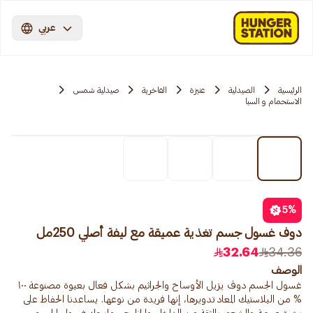
عربي
الرئيسية
الصيدلية
عنيزة
الفاخرية
صيدلية شمس
الاستحمام و السبا
5
%
دوف غسول جسم تغذية عميقة مع ليفة أصلي 250مل
32.64
34.36
الوصف
غسول الجسم دوڤ يزيل الأوساخ والجراثيم بشكل فعال بعبوة مصنوعة ١٠٠
% من البلاستيك المعاد تدويرها، إنها فريدة من نوعها. يساعدنا الحفاظ على