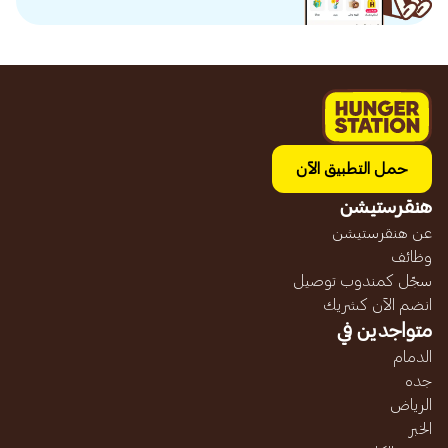
حمل التطبيق الآن
هنقرستيشن
عن هنقرستيشن
وظائف
سجّل كمندوب توصيل
انضم الآن كشريك
متواجدين في
الدمام
جده
الرياض
الخبر