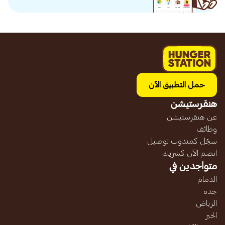
حمل التطبيق الآن
هنقرستيشن
عن هنقرستيشن
وظائف
سجّل كمندوب توصيل
انضم الآن كشريك
متواجدين في
الدمام
جده
الرياض
الخبر