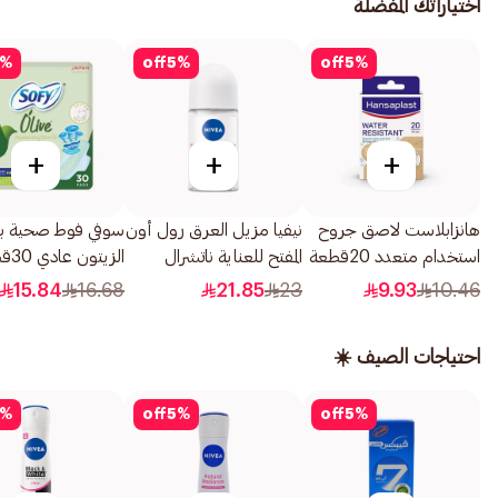
اختياراتك المفضلة
%
off
5
%
off
5
%
+
+
+
هانزابلاست لاصق جروح
نيفيا مزيل العرق رول أون
سوفي فوط صحية ب
استخدام متعدد 20قطعة
المفتح للعناية ناتشرال
الزيتون عادي 30قطعة
فيرنس للبشرة 50مل
15.84
16.68
21.85
23
9.93
10.46
احتياجات الصيف ☀️
%
off
5
%
off
5
%