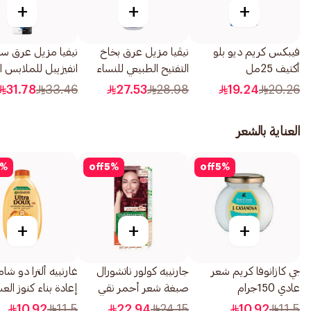
+
+
+
فيبكس كريم ديو بلو
نيڤيا مزيل عرق بخاخ
نيفيا مزيل عرق سب
أكتيف 25مل
التفتيح الطبيعي للنساء
انفيزيبل للملابس ا
150مل
والبيضاء كلير للإناث
31.78
33.46
27.53
28.98
19.24
20.26
200مل
العناية بالشعر
%
off
5
%
off
5
%
+
+
+
جي كازانوفا كريم شعر
جارنييه كولور ناتشورال
غارنييه ألترا دو شام
عادي 150جرام
صبغة شعر أحمر نقي
إعادة بناء كنوز ال
6.60 1قطعة
200مل
10.92
11.5
22.94
24.15
10.92
11.5