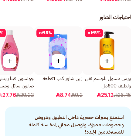
احتياجات الشاور
%
off
5
%
off
5
%
+
+
+
بيرس غسول للجسم نقي
زين شاور كاب 1قطعة
جونسون فيتا ريتش
ولطيف 500مل
صابون سائل ومس
للاستحمام بخلاصة 
27.76
29.23
8.74
9.2
25.12
26.45
400مل
استمتع بميزات حصرية داخل التطبيق وعروض
وخصومات مميزة. وتوصيل مجاني لمدة سنة كاملة
للمستخدمين الجدد!