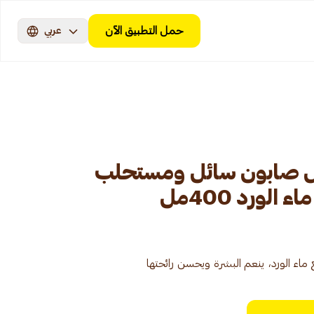
حمل التطبيق الآن
عربي
ش صابون سائل ومستحلب
لورد 400مل
ء الورد، ينعم البشرة ويحسن رائحتها