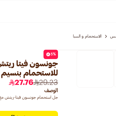
مس
الاستحمام و السبا
5
%
جونسون فيتا ريت
للاستحمام بنسيم ماء ا
27.76
29.23
الوصف
جل استحمام جونسون فيتا-ريتش مع ما