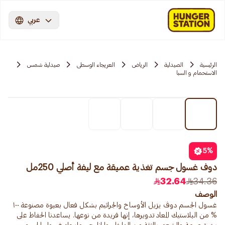
عربي
الرئيسية
الصيدلية
الرياض
العريجاء الوسطى
صيدلية شمس
الاستحمام و السبا
5
%
دوف غسول جسم تغذية عميقة مع ليفة أصلي 250مل
32.64
34.36
الوصف
غسول الجسم دوڤ يزيل الأوساخ والجراثيم بشكل فعال بعبوة مصنوعة ١٠٠
% من البلاستيك المعاد تدويرها، إنها فريدة من نوعها. يساعدنا الحفاظ على