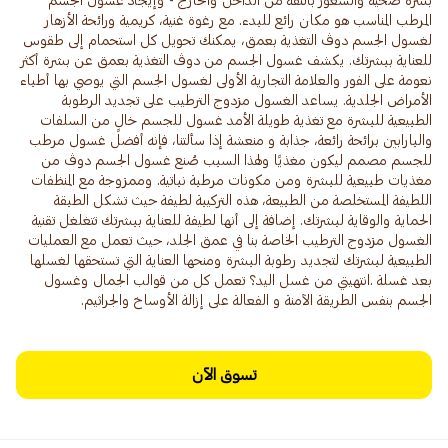
بشرة صحية والشعور بالثقة من الداخل والخارج - وإيجاد غسول الجسم
المرطب المناسب هو مكان رائع للبدء. مع رغوة غنية، كريمية ورائحة الأزهار
لغسول الجسم دوڤ التغذية بعمق، يمكنك تحويل كل استحمام إلى طقوس
للعناية ببشرتك. يكشف غسول الجسم من دوڤ التغذية بعمق عن بشرة أكثر
نعومة على الفور والعلامة التجارية الأولى لغسول الجسم التي يوصي بها أطباء
الأمراض الجلدية. يساعد الغسول مزدوج الترطيب على تجديد الرطوبة
الطبيعية للبشرة مع تغذية طويلة الأمد غسول للجسم خالٍ من السلفات
والبارابين برائحة رائعة، جذابة و منعشة إذا سألتنا، فإنه أفضل غسول مرطب
للجسم مصمم ليكون مغذيًا ولهذا السبب صُنع غسول الجسم دوڤ من
مغذيات طبيعية للبشرة ومن مكونات مرطبة نباتية. وممزوجة مع المنظفات
اللطيفة المستخلصة من الطبيعة، هذه التركيبة لطيفة حيث تشكل الطبقة
الحماية والوقاية لبشرتك. إضافة إلى أنها لطيفة للعناية ببشرتك تتغلغل تقنية
الغسول مزدوج الترطيب الخاصة بنا في عمق الجلد، حيث تعمل مع العمليات
الطبيعية لبشرتك لتجديد رطوبة البشرة ومنحها العناية التي تستحقها لغسلها
بعد غسلة .انتهيتي من غسل اليد؟ تعمل كل من قوالب الجمال وغسول
الجسم بنفس الطريقة الآمنة و الفعالة على إزالة الأوساخ والجراثيم.
تسوق الآن